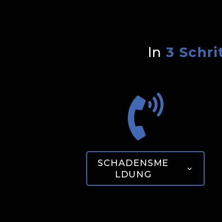
In
3 Schri

SCHADENSME
LDUNG