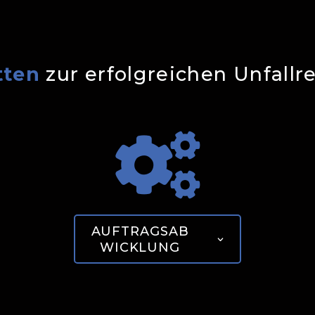
tten
zur erfolgreichen Unfallr

AUFTRAGSAB
WICKLUNG