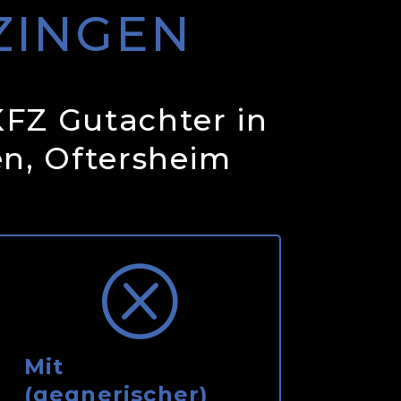
ZINGEN
KFZ Gutachter in
n, Oftersheim
Q
Mit
(gegnerischer)