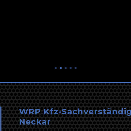
a – fachgerechte Bewertung durch erfahrene Sac
WRP Kfz-Sachverständig
Neckar