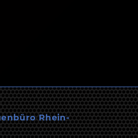
hverständige.
enbüro Rhein-