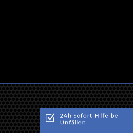
Täglich 24 Stunden für Sie d
Jetzt anrufen!
Z
24h Sofort-Hilfe bei
Unfällen