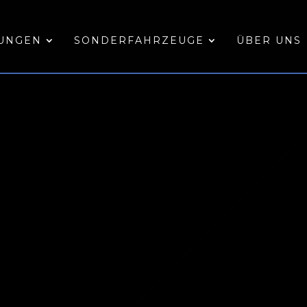
TUNGEN
SONDERFAHRZEUGE
ÜBER UNS
EN VON OLD- & YO
 ihres Old- oder Youngtimer kennen?
erstück oder Versicherungsbewertung – wir ke