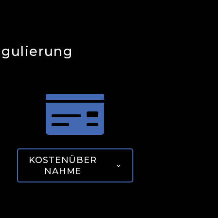
egulierung

KOSTENÜBER
NAHME