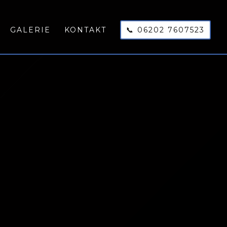
GALERIE
KONTAKT
📞 06202 7607523
UNGTIMER
nnen den Markt.