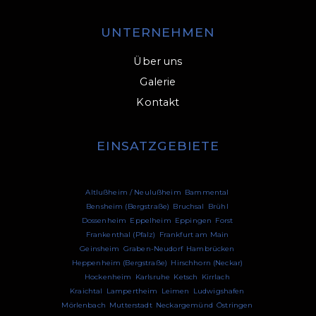
UNTERNEHMEN
Über uns
Galerie
Kontakt
EINSATZGEBIETE
Altlußheim / Neulußheim
,
Bammental
,
Bensheim (Bergstraße)
,
Bruchsal
,
Brühl
,
Dossenheim
,
Eppelheim
,
Eppingen
,
Forst
,
Frankenthal (Pfalz)
,
Frankfurt am Main
,
Geinsheim
,
Graben-Neudorf
,
Hambrücken
,
Heppenheim (Bergstraße)
,
Hirschhorn (Neckar)
,
Hockenheim
,
Karlsruhe
,
Ketsch
,
Kirrlach
,
Kraichtal
,
Lampertheim
,
Leimen
,
Ludwigshafen
,
Mörlenbach
,
Mutterstadt
,
Neckargemünd
,
Östringen
,