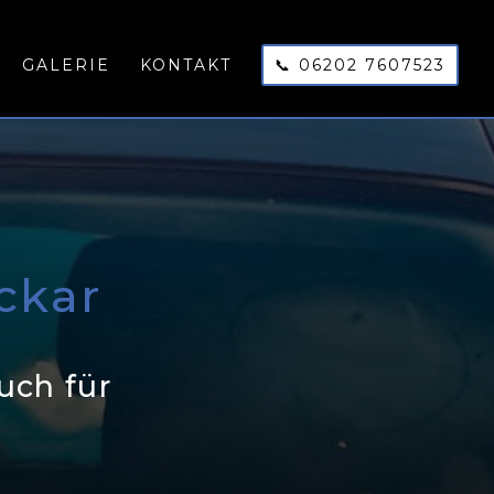
GALERIE
KONTAKT
📞 06202 7607523
ckar
auch für