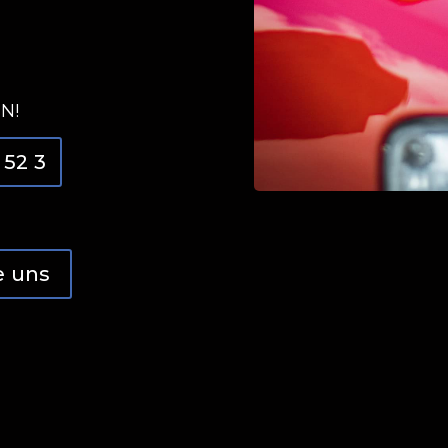
N!
 52 3
e uns