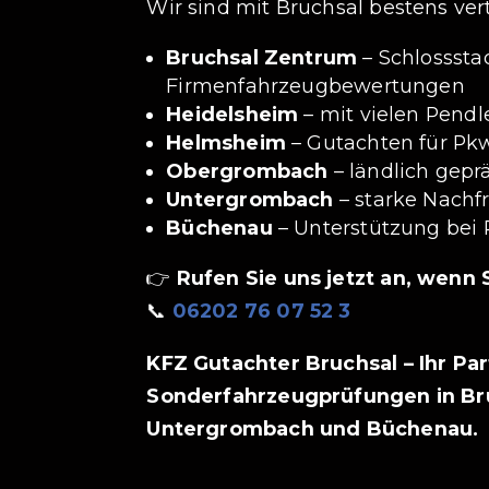
Wir sind mit Bruchsal bestens ver
Bruchsal Zentrum
– Schlosssta
Firmenfahrzeugbewertungen
Heidelsheim
– mit vielen Pendl
Helmsheim
– Gutachten für Pk
Obergrombach
– ländlich gepr
Untergrombach
– starke Nach
Büchenau
– Unterstützung bei 
👉
Rufen Sie uns jetzt an, wenn
📞
06202 76 07 52 3
KFZ Gutachter Bruchsal – Ihr Pa
Sonderfahrzeugprüfungen in Br
Untergrombach und Büchenau.