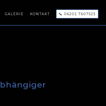
GALERIE
KONTAKT
📞 06202 7607523
abhängiger