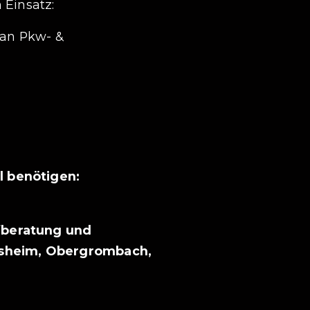
 Einsatz:
 an Pkw- &
l benötigen:
ufberatung und
msheim, Obergrombach,