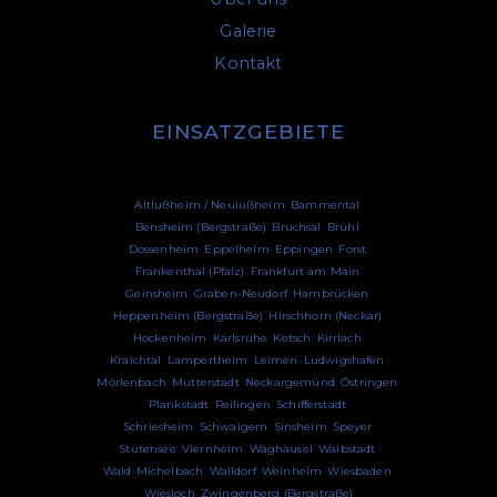
Galerie
Kontakt
EINSATZGEBIETE
Altlußheim / Neulußheim
,
Bammental
,
Bensheim (Bergstraße)
,
Bruchsal
,
Brühl
,
Dossenheim
,
Eppelheim
,
Eppingen
,
Forst
,
Frankenthal (Pfalz)
,
Frankfurt am Main
,
Geinsheim
,
Graben-Neudorf
,
Hambrücken
,
Heppenheim (Bergstraße)
,
Hirschhorn (Neckar)
,
Hockenheim
,
Karlsruhe
,
Ketsch
,
Kirrlach
,
Kraichtal
,
Lampertheim
,
Leimen
,
Ludwigshafen
,
Mörlenbach
,
Mutterstadt
,
Neckargemünd
,
Östringen
,
Plankstadt
,
Reilingen
,
Schifferstadt
,
Schriesheim
,
Schwaigern
,
Sinsheim
,
Speyer
,
Stutensee
,
Viernheim
,
Waghäusel
,
Waibstadt
,
Wald-Michelbach
,
Walldorf
,
Weinheim
,
Wiesbaden
,
Wiesloch
,
Zwingenberg (Bergstraße)